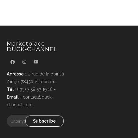
Marketplace
DUCK-CHANNEL
Adresse :
: 2 rue de la point à
l'ange, 78450 Villepreux
Tél :
(+33) 7 58 53 19 16 -
Email :
: contact@duck-
channel.com
Subscribe