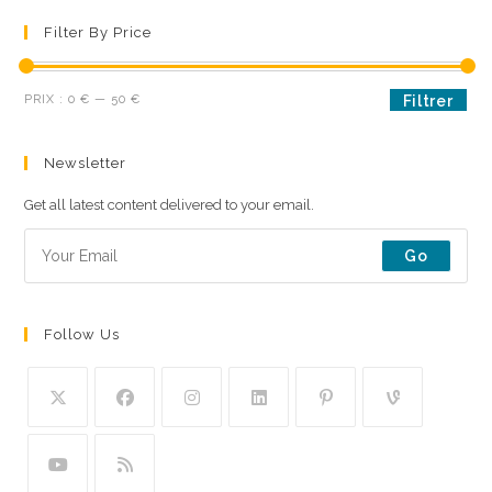
Filter By Price
Prix
Prix
PRIX :
0 €
—
50 €
Filtrer
min
max
Newsletter
Get all latest content delivered to your email.
Go
Follow Us